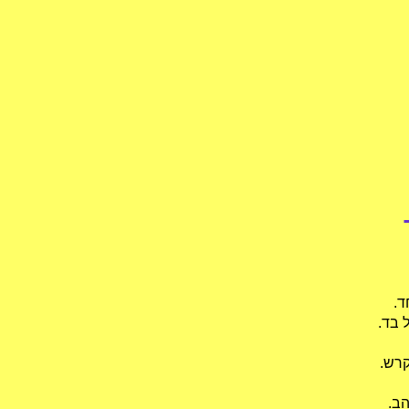
ד.
 בד.
קרש.
הב.