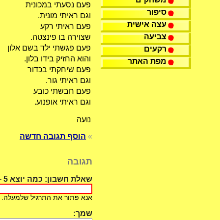
פעם נסעתי במכונית
סיפור
וגם ראיתי מונית.
עצה אישית
פעם ראיתי רקע
צביעה
שצוירה בו פינצטה.
פעם פגשתי ילד בשם אלון
רקעים
והוא החזיק בידו בלון.
מפת האתר
פעם שיחקתי בכדור
וגם ראיתי גור.
פעם חבשתי כובע
וגם ראיתי אופנוע.
נועה
»
הוסף תגובה חדשה
תגובה
שאלת חשבון: כמה יוצא 5 + 4 ?:
אנא פתור את התרגיל שלמעלה. למשל, אם
שמך: