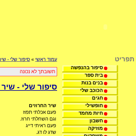
תפריט
עמוד ראשי
»
סיפור שלי - שיר
סיפור בהנפשה
תשובתך לא נכונה
בית ספר
בנים בנות
סיפור שלי - שיר 
הכוכב שלי
חגים
חופשילי
שיר החרוזים
פעם אכלתי תפוז
חיות מחמד
וגם השחלתי חרוז.
חשבון
פעם ראיתי דייג
מוזיקה
שדג לו דג.
משחקים